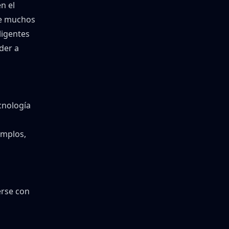
n el
de muchos
ligentes
der a
cnología
emplos,
erse con