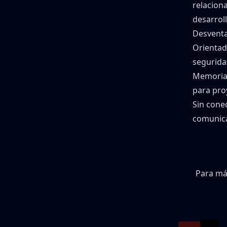
relacion
desarrol
Desventa
Orientad
segurida
Memoria 
para pro
Sin cone
comunica
Para más
ZIP