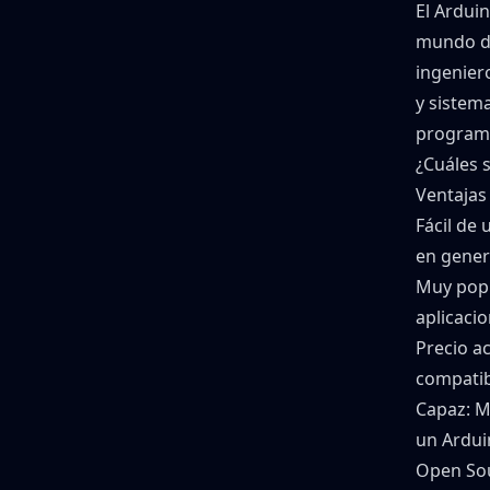
El
Ardui
mundo de
ingenier
y sistema
programa
¿Cuáles 
Ventajas
Fácil de 
en gener
Muy pop
aplicacio
Precio ac
compatib
Capaz
: 
un Ardu
Open So