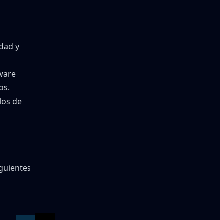
idad y
dware
os.
los de
iguientes
PDF