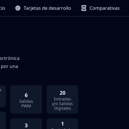
cio
Tarjetas de desarrollo
Comparativas
lectrónica
a por una
a
20
6
Entradas
Salidas
y/o Salidas
PWM
Digitales
1
3