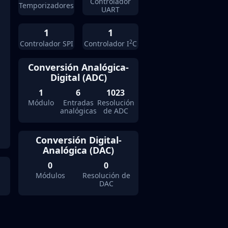
Controlador
Temporizador
es
UART
1
1
2
Controlador
SPI
Controlador
I
C
Conversión Analógica-
Digital (ADC)
1
6
1023
Módulo
Entradas
Resolución
analógicas
de ADC
Conversión Digital-
Analógica (DAC)
0
0
Módulo
s
Resolución de
DAC